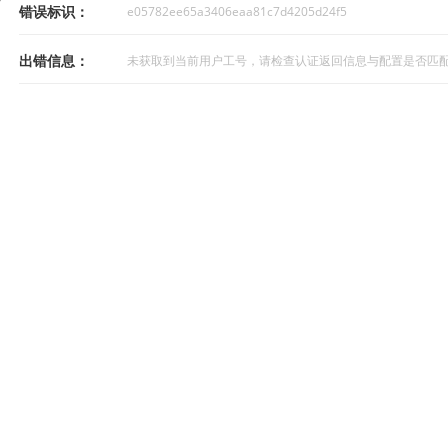
错误标识：
e05782ee65a3406eaa81c7d4205d24f5
出错信息：
未获取到当前用户工号，请检查认证返回信息与配置是否匹